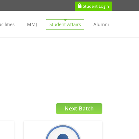
Student Login
cilities
MMJ
Student Affairs
Alumni
Next Batch