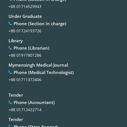
+88 01714529943
Under Graduate
Phone (Section In charge)
+88 01724193726
Library
Phone (Librarian)
+88 01917801286
Mymensingh Medical Journal
Phone (Medical Technologist)
+88 01711372406
Tender
Phone (Accountant)
+88 01712422714
Tender
Phone (Store Keeper)