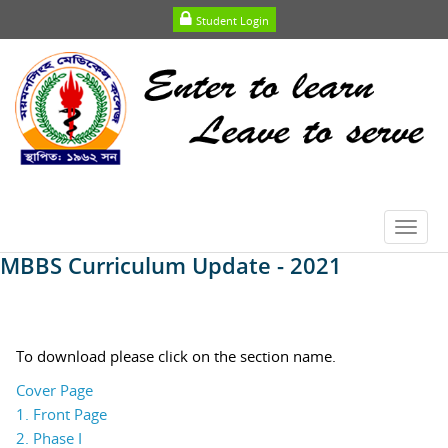
Student Login
Toggl
navig
MBBS Curriculum Update - 2021
To download please click on the section name.
Cover Page
1. Front Page
2. Phase I