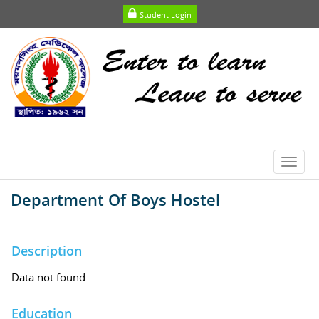
Student Login
Toggl
navig
Department Of Boys Hostel
Description
Data not found.
Education