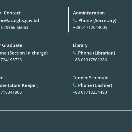
al Contact
Administration
c@ac.dghs.gov.bd
Phone (Secretary)
 029966 66063
+88 01712644005
 Graduate
Library
ne (Section In charge)
Phone (Librarian)
1724193726
+88 01917801286
er
Tender Schedule
ne (Store Keeper)
Phone (Cashier)
1716341806
+88 01718234493