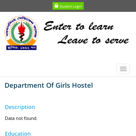
Student Login
Toggl
navig
Department Of Girls Hostel
Description
Data not found.
Education